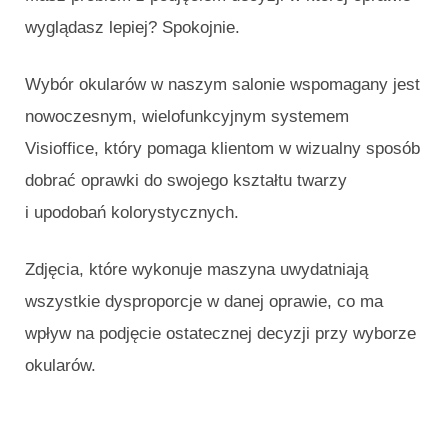
i
t
wyglądasz lepiej? Spokojnie.
c
o
e
ś
Wybór okularów w naszym salonie wspomagany jest
c
nowoczesnym, wielofunkcyjnym systemem
i
Visioffice, który pomaga klientom w wizualny sposób
dobrać oprawki do swojego kształtu twarzy
i upodobań kolorystycznych.
Zdjęcia, które wykonuje maszyna uwydatniają
wszystkie dysproporcje w danej oprawie, co ma
wpływ na podjęcie ostatecznej decyzji przy wyborze
okularów.