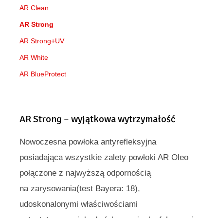
t
AR Clean
o
n
o
AR Strong
g
ś
AR Strong+UV
c
AR White
i
AR BlueProtect
AR Strong – wyjątkowa wytrzymałość
Nowoczesna powłoka antyrefleksyjna
posiadająca wszystkie zalety powłoki AR Oleo
połączone z najwyższą odpornością
na zarysowania(test Bayera: 18),
udoskonalonymi właściwościami