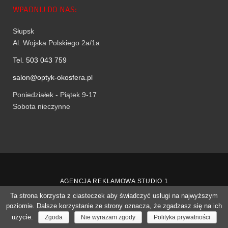
WPADNIJ DO NAS:
Słupsk
Al. Wojska Polskiego 2a/1a
Tel. 503 043 759
salon@optyk-okosfera.pl
Poniedziałek - Piątek 9-17
Sobota nieczynne
AGENCJA REKLAMOWA STUDIO 1
Ta strona korzysta z ciasteczek aby świadczyć usługi na najwyższym
Salon optyczny OKOsfera. © 2021
poziomie. Dalsze korzystanie ze strony oznacza, że zgadzasz się na ich
użycie.
Zgoda
Nie wyrażam zgody
Polityka prywatności