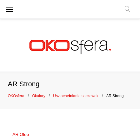
P
r
z
e
j
d
ź
d
AR Strong
o
z
OKOsfera
/
Okulary
/
Uszlachetnianie soczewek
/
AR Strong
a
A
w
R
a
S
t
r
AR Oleo
r